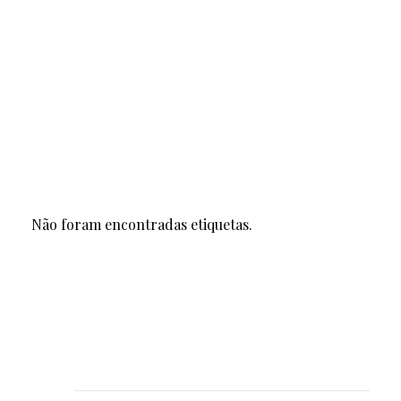
Categorias
Slider
(1)
Etiquetas
Não foram encontradas etiquetas.
Publicações recentes
Solução de PPC com ácido desoxicólico
semelhante a Aqualyx