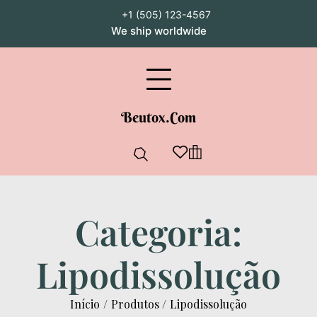
Ir
+1 (505) 123-4567
para
We ship worldwide
o
Facebook
Pinterest
Instagram
Youtube
Whatsapp
conteúdo
Beutox.com
Categoria:
Lipodissolução
Início
Produtos
Lipodissolução