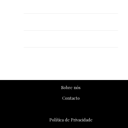
Solução de PPC com ácido desoxicólico
semelhante a Aqualyx
Solução de PPC com ácido desoxicólico
semelhante a Aqualyx
Solução de PPC com ácido desoxicólico
semelhante a Aqualyx
Solução de PPC com ácido desoxicólico
semelhante a Aqualyx
Sobre nós
Contacto
Política de Privacidade