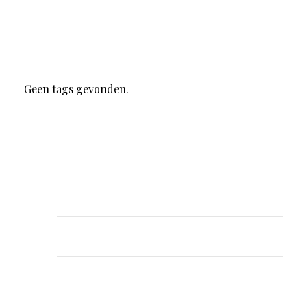
Tags
Geen tags gevonden.
Recente berichten
RADIESSE Calcium Hydroxylapatite CaHA
(1×1.5ml)
RADIESSE Calcium Hydroxylapatite CaHA
(1×1.5ml)
RADIESSE Calcium Hydroxylapatite CaHA
(1×1.5ml)