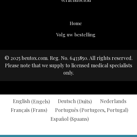
Home
Volg uw bestelling
© 2025 beutox.com. Reg. No. 6433850. All rights reserved.
Please note that we supply to licensed medical specialists
only.
Facebook
Twitter
Instagram
Linkedin
Youtube
English
(
Engels
)
Deutsch
(
Duits
)
Nederlands
Français
(
Frans
)
Português
(
Portugees, Portugal
)
Español
(
Spaans
)