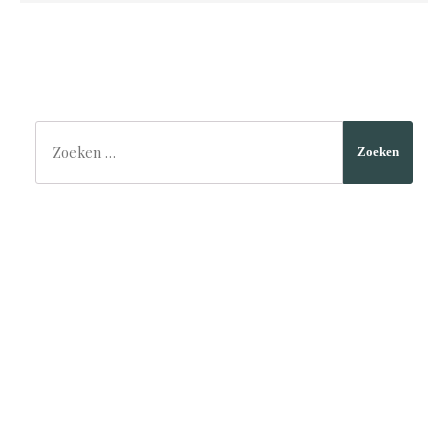
Zoeken
Zoeken
naar:
Archieven
oktober 2025
(1)
Categorieën
Slider
(1)