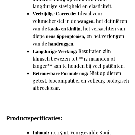
langdurige stevigheid en elasticiteit.
Ideaal voor
Veelzijdige Correctie:
volumeherstel in de
, het definiëren
wangen
van de
, het verzachten van
kaak- en kinlijn
diepe
, en het verjongen
neus-lippenplooien
van de
.
handruggen
Resultaten zijn
Langdurige Werking:
klinisch bewezen tot **12 maanden of
langer** aan te houden bij veel patiënten.
Niet op dieren
Betrouwbare Formulering:
getest, biocompatibel en volledig biologisch
afbreekbaar.
Productspecificaties:
1 x 1.5mL Voorgevulde Spuit
Inhoud: