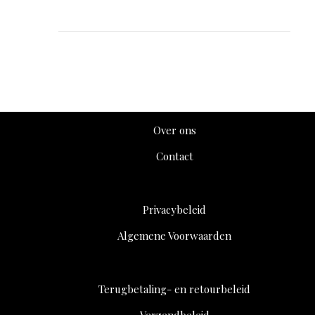
RADIESSE Calcium Hydroxylapatite CaHA
(1×1.5ml)
RADIESSE Calcium Hydroxylapatite CaHA
(1×1.5ml)
Over ons
Contact
Privacybeleid
Algemene Voorwaarden
Terugbetaling- en retourbeleid
Verzendbeleid