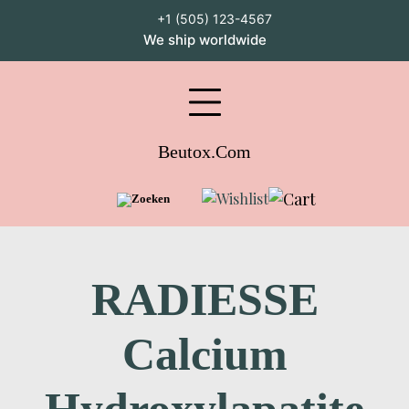
Ga
+1 (505) 123-4567
naar
We ship worldwide
inhoud
Facebook
Pinterest
Instagram
Youtube
Whatsapp
Beutox.com
RADIESSE
Calcium