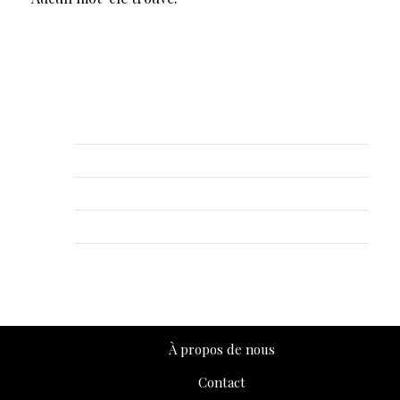
Articles récents
Botox pur de type A (150 UI)
Botox pur de type A (150 UI)
Botox pur de type A (150 UI)
Botox pur de type A (150 UI)
Botox pur de type A (150 UI)
À propos de nous
Contact