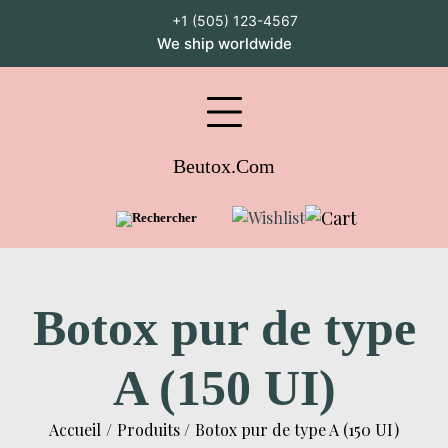
Passer
+1 (505) 123-4567
au
We ship worldwide
contenu
Facebook
Pinterest
Instagram
YouTube
Whatsapp
Beutox.com
Botox pur de type
A (150 UI)
Accueil
Produits
Botox pur de type A (150 UI)