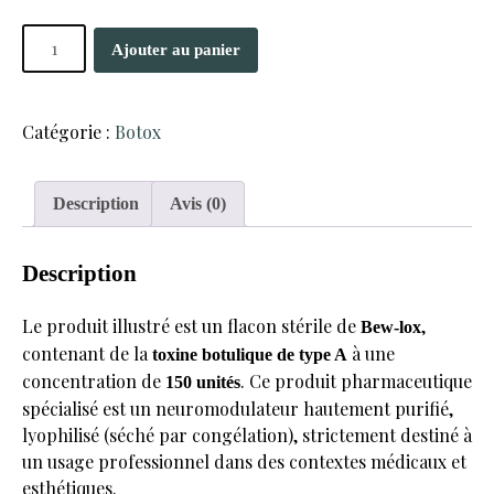
quantité
Ajouter au panier
de
Botox
pur
Catégorie :
Botox
de
type
A
Description
Avis (0)
(150
UI)
Description
Le produit illustré est un flacon stérile de
,
Bew-lox
contenant de la
à une
toxine botulique de type A
concentration de
. Ce produit pharmaceutique
150 unités
spécialisé est un neuromodulateur hautement purifié,
lyophilisé (séché par congélation), strictement destiné à
un usage professionnel dans des contextes médicaux et
esthétiques.